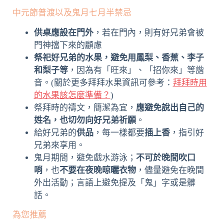
中元節普渡以及鬼月七月半禁忌
供桌應設在門外
，若在門內，則有好兄弟會被
門神擋下來的顧慮
祭祀好兄弟的水果，避免用鳳梨、香蕉、李子
和梨子等
，因為有「旺來」、「招你來」等諧
音。(關於更多拜拜水果資訊可參考：
拜拜時用
的水果該怎麼準備？
)
祭拜時的禱文，簡潔為宜，
應避免說出自己的
姓名，也切勿向好兄弟祈願
。
給好兄弟的
供品
，每一樣都要
插上香
，指引好
兄弟來享用。
鬼月期間，避免戲水游泳；
不可於晚間吹口
哨
，也
不要在夜晚晾曬衣物
，儘量避免在晚間
外出活動；言語上避免提及「鬼」字或是髒
話。
為您推薦