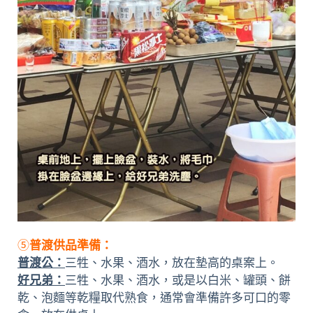
⑤
普渡供品準備：
普渡公：
三牲、水果、酒水，放在墊高的桌案上。
好兄弟：
三牲、水果、酒水，或是以白米、罐頭、餅
乾、泡麵等乾糧取代熟食，通常會準備許多可口的零