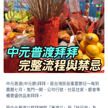
中元普渡(中元節)拜拜，是台灣民俗重要節日～每到
農曆七月，鬼門一開，公司行號、社區住家，都會準
備豐盛供品來拜拜。
而中元普渡以祭拜神明「普渡公」與「好兄弟」為