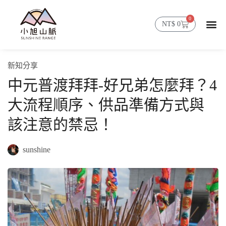
0
NT$
0
首頁
精選商品
山脈消息
會員帳號
新知分享
中元普渡拜拜-好兄弟怎麼拜？4
大流程順序、供品準備方式與
該注意的禁忌！
sunshine