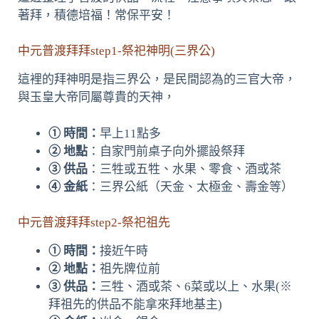
著拜，積德培福！常保平安！
中元普渡拜拜step1-祭祀神明(三界公)
這裡的拜神明是指三界公，是民間認為的三官大帝，
與玉皇大帝同屬尊貴的天神，
① 時間：
早上11點多
② 地點
：自家門前桌子向外擺設祭拜
③ 供品
：三牲或五牲、水果、零食、酒或茶
④ 金紙
：三界公紙（天金、太極金、壽金等）
中元普渡拜拜step2-祭祀祖先
① 時間：
接近午時
② 地點：
祖先牌位前
③ 供品：
三牲、酒或茶、6菜或以上、水果(※
拜祖先的供品不能拿來拜地基主)