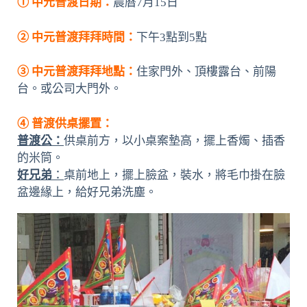
① 中元普渡日期：
農曆7月15日
② 中元普渡拜拜時間：
下午3點到5點
③ 中元普渡拜拜地點：
住家門外、頂樓露台、前陽
台。或公司大門外。
④ 普渡供桌擺置：
普渡公：
供桌前方，以小桌案墊高，擺上香燭、插香
的米筒。
好兄弟
：
桌前地上，擺上臉盆，裝水，將毛巾掛在臉
盆邊緣上，給好兄弟洗塵。