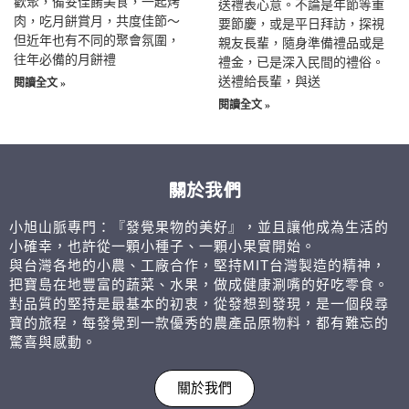
歡聚，備妥佳餚美食，一起烤
送禮表心意。不論是年節等重
肉，吃月餅賞月，共度佳節～
要節慶，或是平日拜訪，探視
但近年也有不同的聚會氛圍，
親友長輩，隨身準備禮品或是
往年必備的月餅禮
禮金，已是深入民間的禮俗。
送禮給長輩，與送
閱讀全文 »
閱讀全文 »
關於我們
小旭山脈專門：『發覺果物的美好』，並且讓他成為生活的
小確幸，也許從一顆小種子、一顆小果實開始。
與台灣各地的小農、工廠合作，堅持MIT台灣製造的精神，
把寶島在地豐富的蔬菜、水果，做成健康涮嘴的好吃零食。
對品質的堅持是最基本的初衷，從發想到發現，是一個段尋
寶的旅程，每發覺到一款優秀的農產品原物料，都有難忘的
驚喜與感動。
關於我們