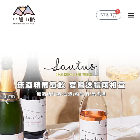
0
NT$
0
首頁
精選商品
山脈消息
會員帳號