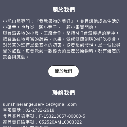
關於我們
小旭山脈專門：『發覺果物的美好』，並且讓他成為生活的
小確幸，也許從一顆小種子、一顆小果實開始。
與台灣各地的小農、工廠合作，堅持MIT台灣製造的精神，
把寶島在地豐富的蔬菜、水果，做成健康涮嘴的好吃零食。
對品質的堅持是最基本的初衷，從發想到發現，是一個段尋
寶的旅程，每發覺到一款優秀的農產品原物料，都有難忘的
驚喜與感動。
關於我們
聯絡我們
sunshinerange.service@gmail.com
客服電話：02-2732-2618
食品業登錄字號：F-153213657-00000-5
產品責任險字號：052520AML0003322