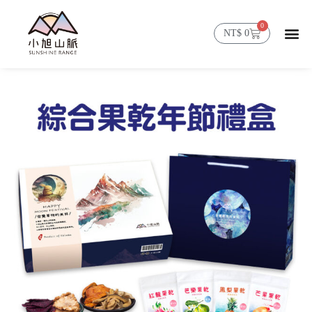
0
NT$
0
首頁
精選商品
山脈消息
會員帳號