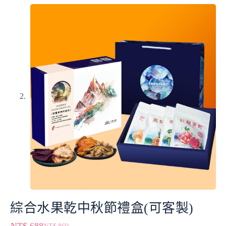
綜合水果乾中秋節禮盒(可客製)
NT$
688
NT$
860