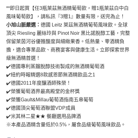
**即日起買【任3瓶萊茲無酒精葡萄飲，贈1瓶萊茲白中白
風味葡萄飲】，請私訊『3贈1』數量有限，送完為止！
小旭山脈嚴選：
德國 Leitz 萊茲無酒精葡萄風味飲。全球
頂尖 Riesling 麗絲玲與 Pinot Noir 黑比諾脫醇工藝，完整
保留萊茵河谷優雅酸度與細緻果香。低熱量、零酒精負
擔，適合專業品飲、商務宴客與健康生活。立即探索世界
級無酒精首選！
✔️德國專利蒸餾脫醇技術製成的無酒精葡萄酒
✔️紐約時報精選8款感恩節無酒精飲品之1
✔️德國2011年度釀酒師殊榮！
✔️榮獲葡萄酒界最高殿堂的金杯獎
✔️榮獲Gault&Millau葡萄酒指南五串葡萄
✔️德國頂尖葡萄酒聯盟VDP成員
✔️米其林二星★★ 餐廳選用品牌酒
※本產品酒精含量低於0.5%，屬食品級葡萄風味飲品。