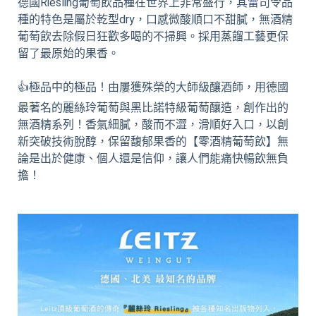
德國Riesling葡萄飲品種在世界上非常盛行，其雷司令品
種的特色是屬於乾型dry，口感微酸順口不甜膩，無酒精
葡萄飲去除假日狂歡多喝的不掃興。採用蒸餾工藝更保
留了最原始的果香。
👍極品中的極品！由屢獲殊榮的大師級釀酒師，用德國
最著名的麗絲玲葡萄與黑比諾特級葡萄釀造，創作出的
無酒精系列！香氣細膩，酸而不澀，滑順好入口，以創
新突破技術脫醇，保留馥郁果香的【零酒精葡萄飲】無
論是出於健康、個人還是信仰，讓人們能痛快暢飲無負
擔！