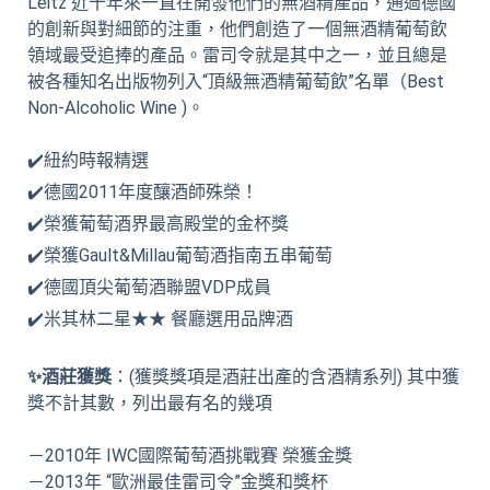
Leitz 近十年來一直在開發他們的無酒精產品，通過德國
的創新與對細節的注重，他們創造了一個無酒精葡萄飲
領域最受追捧的產品。雷司令就是其中之一，並且總是
被各種知名出版物列入“頂級無酒精葡萄飲”名單（Best
Non-Alcoholic Wine )。
✔️紐約時報精選
✔️德國2011年度釀酒師殊榮！
✔️榮獲葡萄酒界最高殿堂的金杯獎
✔️榮獲Gault&Millau葡萄酒指南五串葡萄
✔️德國頂尖葡萄酒聯盟VDP成員
✔️米其林二星★★ 餐廳選用品牌酒
✨酒莊獲獎
：(獲獎獎項是酒莊出產的含酒精系列) 其中獲
獎不計其數，列出最有名的幾項
－2010年 IWC國際葡萄酒挑戰賽 榮獲金獎
－2013年 “歐洲最佳雷司令”金獎和獎杯