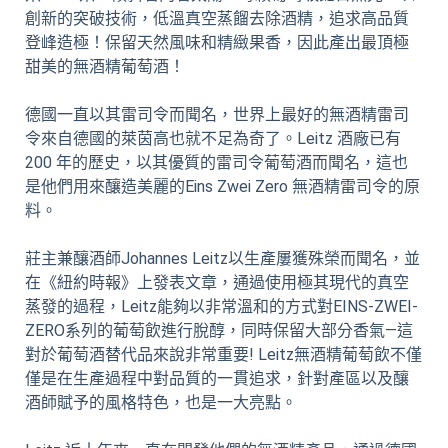
創新的突破技術，低溫真空蒸餾去除酒精，追求高品質
登峰造極！保留天然風味和精緻果香，因此產出最頂極
甜美的無酒精葡萄酒！
德國一直以其雷司令而聞名，世界上最好的無酒精雷司
令來自德國的萊茵高也就不足為奇了。Leitz 酒廠已有
200 年的歷史，以其優質的雷司令葡萄酒而聞名，這也
是他們用來釀造美麗的Eins Zwei Zero 無酒精雷司令的原
料。
莊主兼釀酒師Johannes Leitz以生產屢獲殊榮而聞名，並
在《紐約時報》上發表文章，通過使用極其現代的真空
蒸發的過程，Leitz能夠以非常溫和的方式對EINS-ZWEI-
ZERO系列的葡萄飲進行脫醇，同時保留大部分香氣—這
對於葡萄酒替代品來說非常重要! Leitz無酒精葡萄飲不僅
僅是在生產過程中對品質的一貫追求，針對產區以及釀
酒師賦予的風格特色，也是一大亮點。