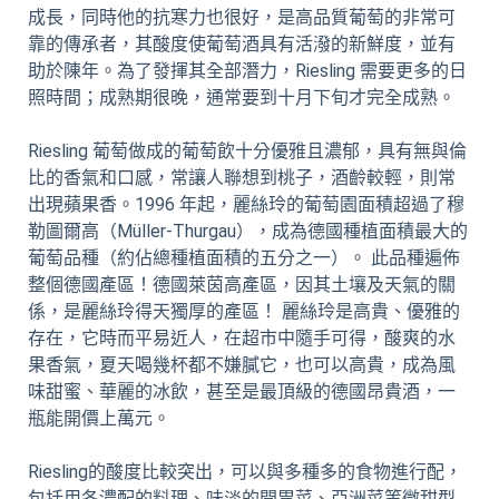
成長，同時他的抗寒力也很好，是高品質葡萄的非常可
靠的傳承者，其酸度使葡萄酒具有活潑的新鮮度，並有
助於陳年。為了發揮其全部潛力，Riesling 需要更多的日
照時間；成熟期很晚，通常要到十月下旬才完全成熟。
Riesling 葡萄做成的葡萄飲十分優雅且濃郁，具有無與倫
比的香氣和口感，常讓人聯想到桃子，酒齡較輕，則常
出現蘋果香。1996 年起，麗絲玲的葡萄園面積超過了穆
勒圖爾高（Müller-Thurgau），成為德國種植面積最大的
葡萄品種（約佔總種植面積的五分之一）。 此品種遍佈
整個德國產區！德國萊茵高產區，因其土壤及天氣的關
係，是麗絲玲得天獨厚的產區！ 麗絲玲是高貴、優雅的
存在，它時而平易近人，在超市中隨手可得，酸爽的水
果香氣，夏天喝幾杯都不嫌膩它，也可以高貴，成為風
味甜蜜、華麗的冰飲，甚至是最頂級的德國昂貴酒，一
瓶能開價上萬元。
Riesling的酸度比較突出，可以與多種多的食物進行配，
包括用各濃配的料理、味淡的開胃菜、亞洲菜等微甜型