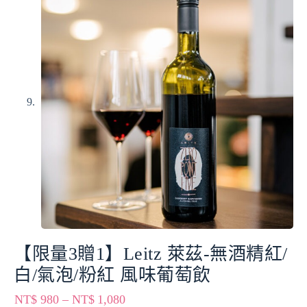
【限量3贈1】Leitz 萊茲-無酒精紅/
白/氣泡/粉紅 風味葡萄飲
NT$
980
–
NT$
1,080