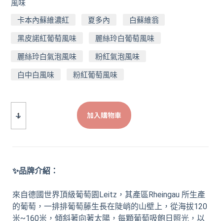
風味
卡本內蘇維濃紅
夏多內
白蘇維翁
黑皮諾紅葡萄風味
麗絲玲白葡萄風味
麗絲玲白氣泡風味
粉紅氣泡風味
白中白風味
粉紅葡萄風味
加入購物車
✨品牌介紹：
來自德國世界頂級葡萄園Leitz，其產區Rheingau 所生產
的葡萄，一排排葡萄藤生長在陡峭的山壁上，從海拔120
米~160米，傾斜著向著太陽，每顆葡萄吸飽日照光，以