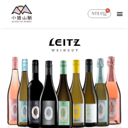
0
NT$
0
首頁
精選商品
山脈消息
會員帳號