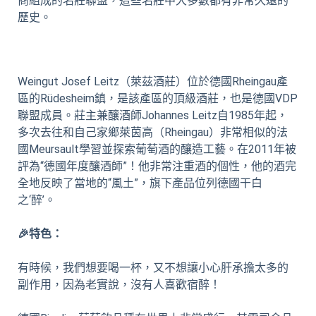
商組成的名莊聯盟，這些名莊中大多數都有非常久遠的
歷史。
Weingut Josef Leitz（萊茲酒莊）位於德國Rheingau產
區的Rüdesheim鎮，是該產區的頂級酒莊，也是德國VDP
聯盟成員。莊主兼釀酒師Johannes Leitz自1985年起，
多次去往和自己家鄉萊茵高（Rheingau）非常相似的法
國Meursault學習並探索葡萄酒的釀造工藝。在2011年被
評為“德國年度釀酒師”！他非常注重酒的個性，他的酒完
全地反映了當地的“風土”，旗下產品位列德國干白
之‘醉’。
🎉特色：
有時候，我們想要喝一杯，又不想讓小心肝承擔太多的
副作用，因為老實說，沒有人喜歡宿醉！