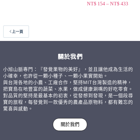
NT$
154
–
NT$
433
上一頁
關於我們
小旭山脈專門：『發覺果物的美好』，並且讓他成為生活的
小確幸，也許從一顆小種子、一顆小果實開始。
與台灣各地的小農、工廠合作，堅持MIT台灣製造的精神，
把寶島在地豐富的蔬菜、水果，做成健康涮嘴的好吃零食。
對品質的堅持是最基本的初衷，從發想到發現，是一個段尋
寶的旅程，每發覺到一款優秀的農產品原物料，都有難忘的
驚喜與感動。
關於我們