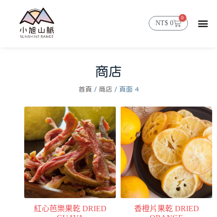
0
NT$
0
首頁
精選商品
山脈消息
會員帳號
商店
首頁
/
商店
/ 頁面 4
紅心芭樂果乾 DRIED
香橙片果乾 DRIED