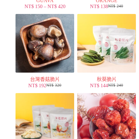
GUAVA
ORANGE
NT$
150
–
NT$
420
NT$
138
NT$
240
台灣香菇脆片
秋葵脆片
NT$
192
NT$
144
NT$
320
NT$
240