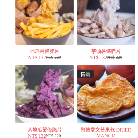
地瓜薯條脆片
芋頭薯條脆片
NT$
132
NT$
132
NT$
220
NT$
220
售罄
紫地瓜薯條脆片
微糖愛文芒果乾 DRIED
MANGO
NT$
132
NT$
220