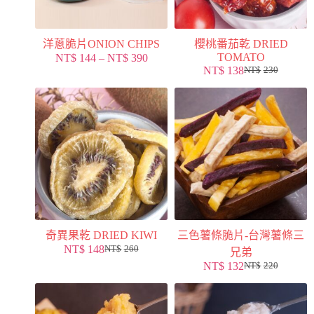
洋蔥脆片ONION CHIPS
櫻桃番茄乾 DRIED
TOMATO
NT$
144
–
NT$
390
NT$
138
NT$
230
奇異果乾 DRIED KIWI
三色薯條脆片-台灣薯條三
NT$
148
NT$
260
兄弟
NT$
132
NT$
220